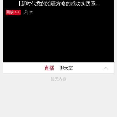
【新时代党的治疆方略的成功实践系列主题新闻发布会】围绕“以铸牢中华民族共同体意识为主线 奋力谱写中国式现代化阿克苏实践新篇章”作介绍
回放
52
52
直播
聊天室
暂无内容