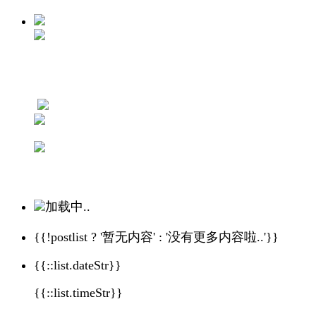
加载中..
{{!postlist ? '暂无内容' : '没有更多内容啦..'}}
{{::list.dateStr}}
{{::list.timeStr}}